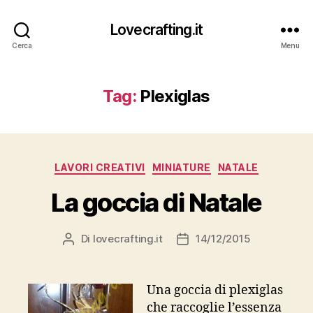
Lovecrafting.it
Cerca
Menu
Tag:
Plexiglas
Categorie
LAVORI CREATIVI
MINIATURE
NATALE
La goccia di Natale
Di
lovecrafting.it
14/12/2015
Autore
Data
articolo
dell'articolo
Una goccia di plexiglas
che raccoglie l’essenza