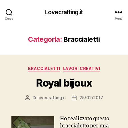
Lovecrafting.it
Cerca
Menu
Categoria:
Braccialetti
Categorie
BRACCIALETTI
LAVORI CREATIVI
Royal bijoux
Di
lovecrafting.it
25/02/2017
Autore
Data
articolo
dell'articolo
Ho realizzato questo
braccialetto per mia