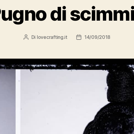
ugno di scimm
Di
lovecrafting.it
14/09/2018
Autore
Data
articolo
dell'articolo