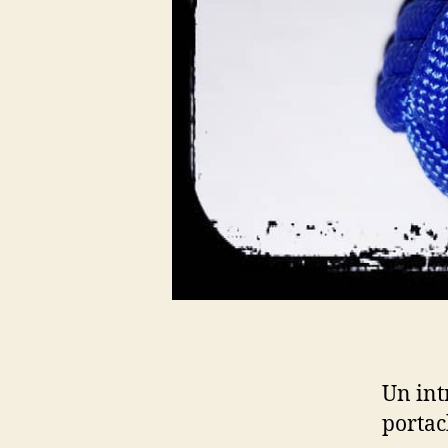
Un int
portac