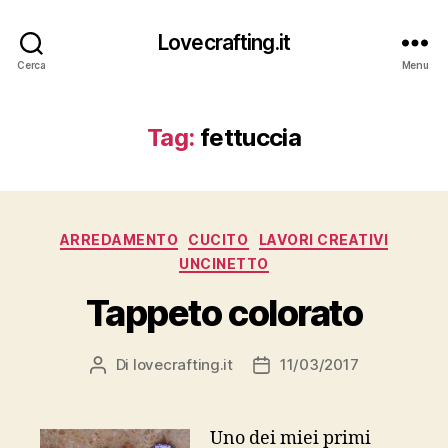
Lovecrafting.it
Cerca
Menu
Tag:
fettuccia
Categorie
ARREDAMENTO
CUCITO
LAVORI CREATIVI
UNCINETTO
Tappeto colorato
Di
lovecrafting.it
11/03/2017
Autore
Data
articolo
dell'articolo
Uno dei miei primi