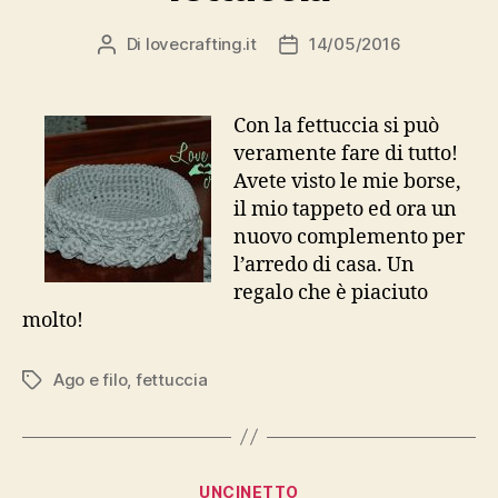
Di
lovecrafting.it
14/05/2016
Autore
Data
articolo
dell'articolo
Con la fettuccia si può
veramente fare di tutto!
Avete visto le mie borse,
il mio tappeto ed ora un
nuovo complemento per
l’arredo di casa. Un
regalo che è piaciuto
molto!
Ago e filo
,
fettuccia
Tag
Categorie
UNCINETTO