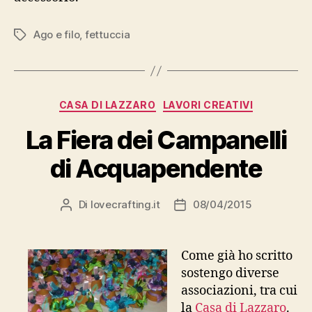
Ago e filo
,
fettuccia
Tag
Categorie
CASA DI LAZZARO
LAVORI CREATIVI
La Fiera dei Campanelli
di Acquapendente
Di
lovecrafting.it
08/04/2015
Autore
Data
articolo
dell'articolo
Come già ho scritto
sostengo diverse
associazioni, tra cui
la
Casa di Lazzaro
.