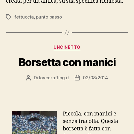
creata per un’amica, su sua specifica richiesta.
fettuccia
,
punto basso
Tag
Categorie
UNCINETTO
Borsetta con manici
Di
lovecrafting.it
02/08/2014
Autore
Data
articolo
dell'articolo
Piccola, con manici e
senza tracolla. Questa
borsetta è fatta con