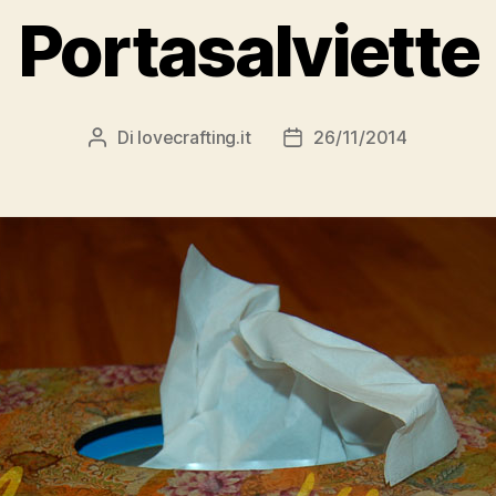
Portasalviette
Di
lovecrafting.it
26/11/2014
Autore
Data
articolo
dell'articolo