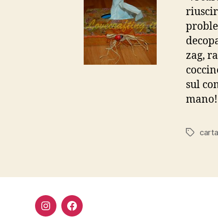
riuscir
proble
decopa
zag, r
coccine
sul co
mano!
cart
Tag
Instagram
Facebook