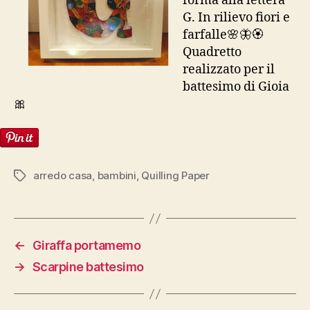
forma alla lettera
G. In rilievo fiori e
farfalle🌸🦋🏵
Quadretto
realizzato per il
battesimo di Gioia
🎀
arredo casa
,
bambini
,
Quilling Paper
Tag
←
Giraffa portamemo
→
Scarpine battesimo