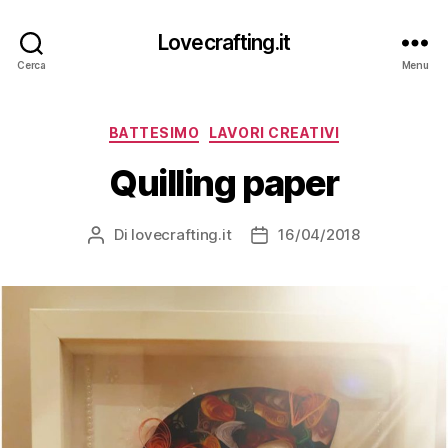
Lovecrafting.it
Cerca
Menu
Categorie
BATTESIMO
LAVORI CREATIVI
Quilling paper
Di
lovecrafting.it
16/04/2018
Autore
Data
articolo
dell'articolo