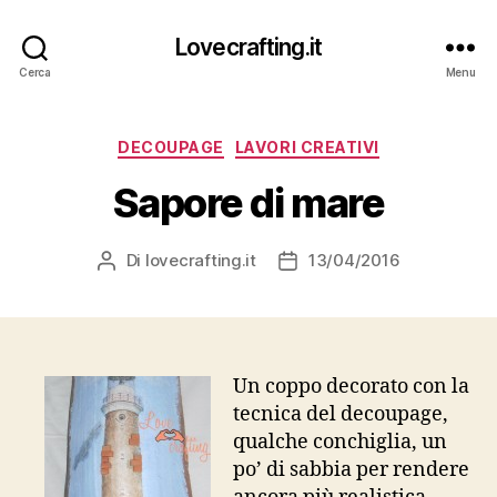
Lovecrafting.it
Cerca
Menu
Categorie
DECOUPAGE
LAVORI CREATIVI
Sapore di mare
Di
lovecrafting.it
13/04/2016
Autore
Data
articolo
dell'articolo
Un coppo decorato con la
tecnica del decoupage,
qualche conchiglia, un
po’ di sabbia per rendere