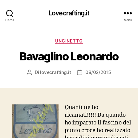
Lovecrafting.it
Cerca
Menu
Categorie
UNCINETTO
Bavaglino Leonardo
Di
lovecrafting.it
08/02/2015
Autore
Data
articolo
dell'articolo
Quanti ne ho
ricamati!!!!! Da quando
ho imparato il fascino del
punto croce ho realizzato